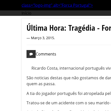
class="logo-img" alt="Forca Portugal">
Início
Última Hora: Tragédia - Fo
Março 3, 2015
.
Comments
Ricardo Costa, internacional português vive
São noticias destas que não gostamos de dar
quem as passa.
A tia do jogador português foi atropelada p
Tratou-se de um acidente com o seu marido 